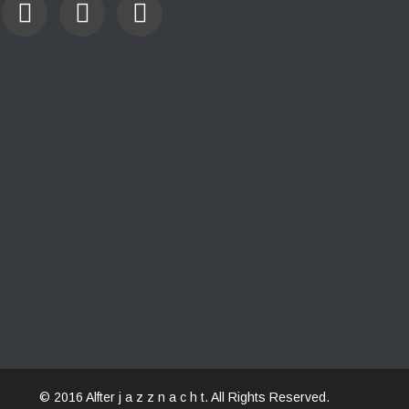
© 2016 Alfter j a z z n a c h t. All Rights Reserved.