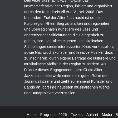
Das Alfter Jazznacht FESTIVAL ist das
Newcomerfestival der Region, initiiert und organisiert
durch den Kulturkreis Alfter e.V., seit 2008. Das
besondere Ziel der Alfter Jazznacht ist es, die
Kulturregion Rhein-Sieg zu stärken und regionalen
und überregionalen Künstlern des Jazz und
angrenzender Stilrichtungen die Gelegenheit zu
geben, ihre - vor allem eigenen - musikalischen
Schöpfungen einem interessierten Kreis vorzustellen,
sowie Nachwuchskünstler und kreative Musiker dazu
zu inspirieren, durch eigene Beiträge die kulturelle und
musikalische Vielfalt in der Region zu fördern. Als
Früchte dieses Engagements genießt die Alfter
Jazznacht mittlerweile einen sehr guten Ruf in der
Jazzmusikszene und zieht zunehmend Künstler und
Bands an, dort ihre neuesten musikalischen Werke
und Bandprojekte vorzustellen.
Home
Programm 2026
Tickets
Anfahrt
Media
S