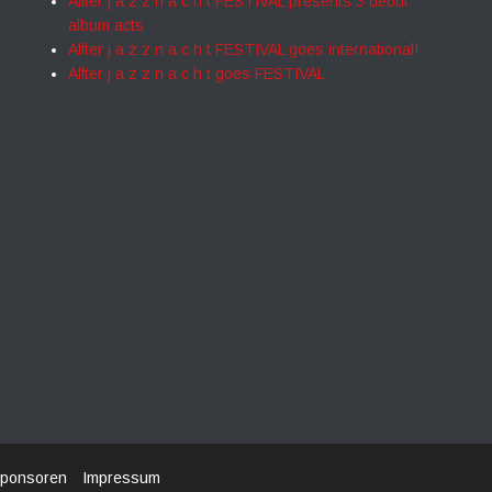
Alfter j a z z n a c h t FESTIVAL presents 3 debut
album acts
Alfter j a z z n a c h t FESTIVAL goes international!
Alfter j a z z n a c h t goes FESTIVAL
ponsoren
Impressum