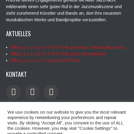
Früchte dieses Engagements genießt die Alfter Jazznacht
mittlerweile einen sehr guten Ruf in der Jazzmusikszene und
zieht zunehmend Künstler und Bands an, dort ihre neuesten
musikalischen Werke und Bandprojekte vorzustellen.
AKTUELLES
Alfter j a z z n a c h t FESTIVAL presents 3 debut album acts
Alfter j a z z n a c h t FESTIVAL goes international!
Alfter j a z z n a c h t goes FESTIVAL
KONTAKT
We use cookies on our website to give you the most relevant
experience by remembering your preferences and repeat
visits. By clicking “Accept All”, you consent to the use of ALL
the cookies. However, you may visit "Cookie Settings" to
Home
Programm 2026
Tickets
Anfahrt
Media
Sponsoren
provide a controlled consent.