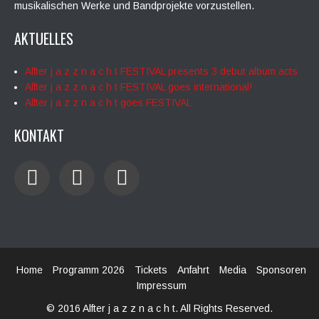
musikalischen Werke und Bandprojekte vorzustellen.
AKTUELLES
Alfter j a z z n a c h t FESTIVAL presents 3 debut album acts
Alfter j a z z n a c h t FESTIVAL goes international!
Alfter j a z z n a c h t goes FESTIVAL
KONTAKT
Home
Programm 2026
Tickets
Anfahrt
Media
Sponsoren
Impressum
© 2016 Alfter j a z z n a c h t. All Rights Reserved.